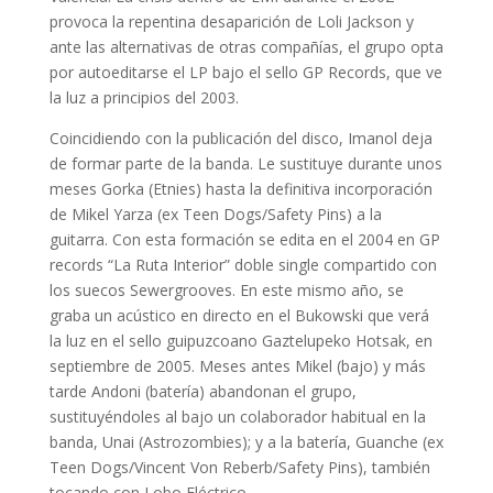
provoca la repentina desaparición de Loli Jackson y
ante las alternativas de otras compañías, el grupo opta
por autoeditarse el LP bajo el sello GP Records, que ve
la luz a principios del 2003.
Coincidiendo con la publicación del disco, Imanol deja
de formar parte de la banda. Le sustituye durante unos
meses Gorka (Etnies) hasta la definitiva incorporación
de Mikel Yarza (ex Teen Dogs/Safety Pins) a la
guitarra. Con esta formación se edita en el 2004 en GP
records “La Ruta Interior” doble single compartido con
los suecos Sewergrooves. En este mismo año, se
graba un acústico en directo en el Bukowski que verá
la luz en el sello guipuzcoano Gaztelupeko Hotsak, en
septiembre de 2005. Meses antes Mikel (bajo) y más
tarde Andoni (batería) abandonan el grupo,
sustituyéndoles al bajo un colaborador habitual en la
banda, Unai (Astrozombies); y a la batería, Guanche (ex
Teen Dogs/Vincent Von Reberb/Safety Pins), también
tocando con Lobo Eléctrico.