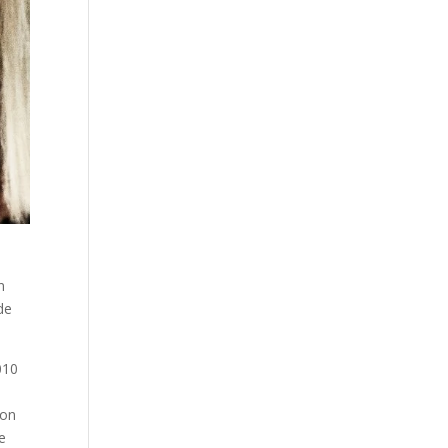
n
de
010
con
e