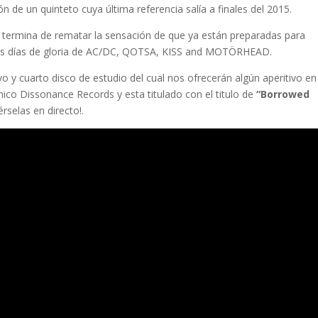
de un quinteto cuya última referencia salía a finales del 2015.
ki termina de rematar la sensación de que ya están preparadas para
los días de gloria de AC/DC, QOTSA, KISS and MOTÖRHEAD.
y cuarto disco de estudio del cual nos ofrecerán algún aperitivo en
itánico Dissonance Records y esta titulado con el titulo de
“Borrowed
rselas en directo!.