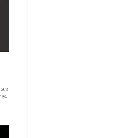
60’s
ongs.