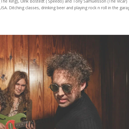
he King), Ulrik Bostedt ( Speedo) and Tony Samuelsson (The Vicar)
A. Ditching classes, drinking beer and playing rock n roll in the gara