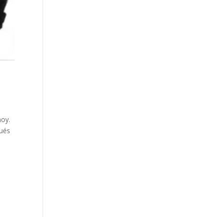
hoy.
pués